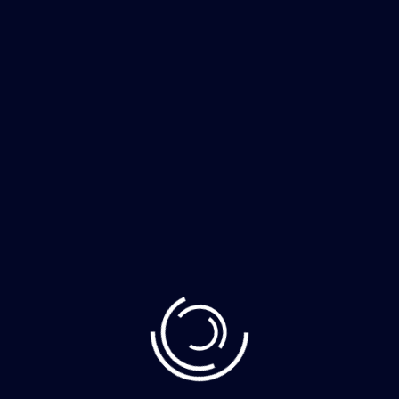
cing elit. Placeat qui ducimus illum modi? perspiciatis
t, reiciendis iusto et cupidit Repudiandae provident to
s corporis nulla voluptate, quisquam aut perspiciatis?
molestiae, delectus rem.
g elit. Ut elit tellus, luctus nec ullamcorper mattis, pulv
en an unknown printer took a galley of type and
 ut aliquip ex ea commodo consequat. Duis aute irure
illum dolore eu fugiat. There are many variations of